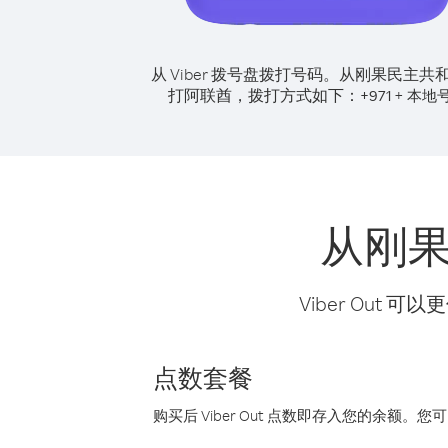
从 Viber 拨号盘拨打号码。
从刚果民主共
打阿联酋，拨打方式如下：
+
+
971
本地
从刚
Viber Ou
点数套餐
购买后 Viber Out 点数即存入您的余额。