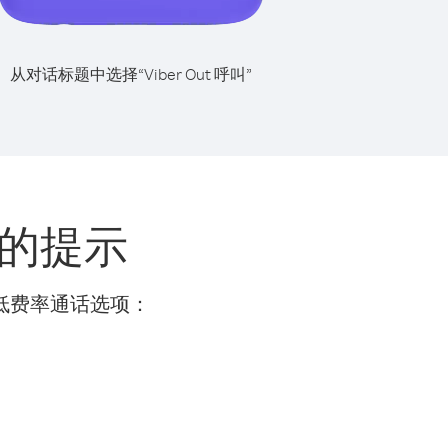
从对话标题中选择“Viber Out 呼叫”
的提示
的低费率通话选项：