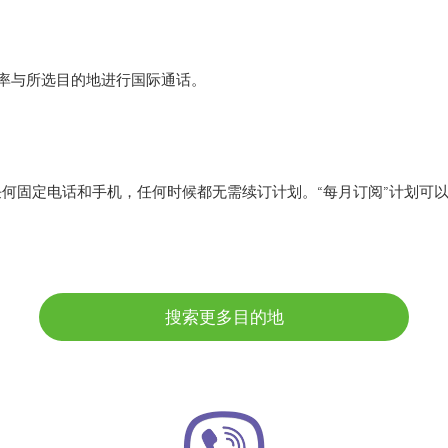
r 低费率与所选目的地进行国际通话。
任何固定电话和手机，任何时候都无需续订计划。“每月订阅”计划可
搜索更多目的地