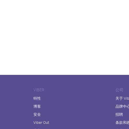
VIBER
公司
特性
关于 Vib
博客
品牌中
安全
招聘
Viber Out
条款和