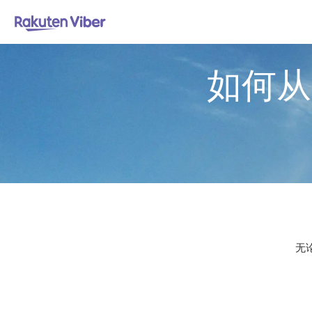
如何从
无