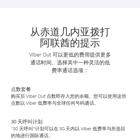
从赤道几内亚拨打
阿联酋的提示
Viber Out 可以更低的费用提供更多
通话时间。选择其中一种灵活的低
费率通话选项：
点数套餐
购买后 Viber Out 点数即存入您的余额。您可以使用这些
点数以 Viber 低费率与全球任何号码通话。
30 天呼叫计划
“30 天呼叫”计划可以在 30 天内以 Viber 低费率与所选目
的地进行国际通话。