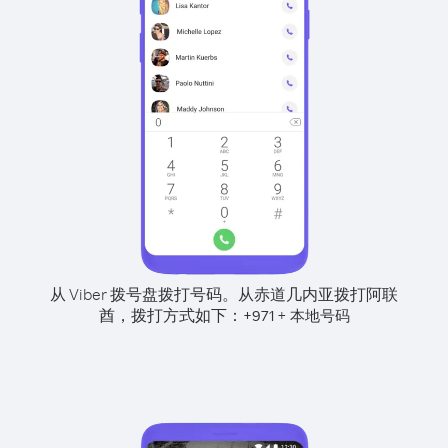
从 Viber 拨号盘拨打号码。
从赤道几内亚拨打阿联
酋，拨打方式如下：
+
+
971
本地号码