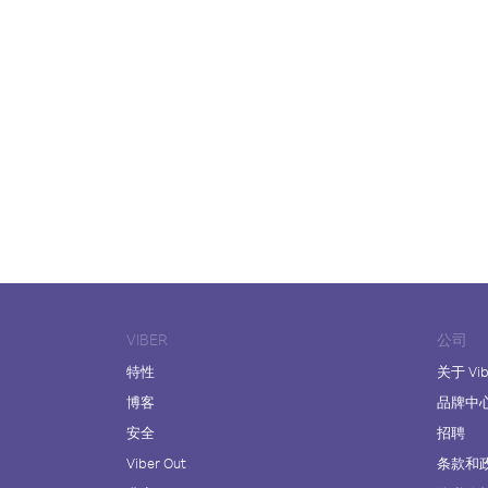
VIBER
公司
特性
关于 Vib
博客
品牌中
安全
招聘
Viber Out
条款和