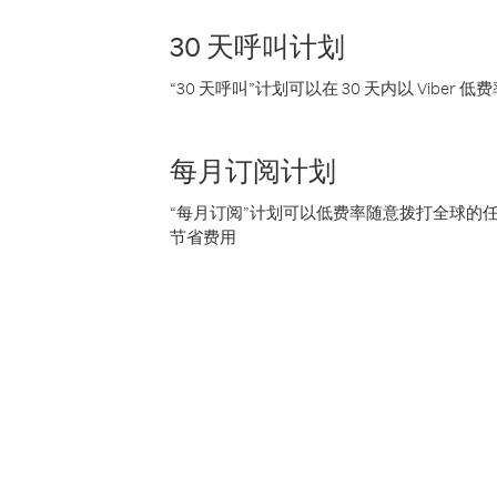
30 天呼叫计划
“30 天呼叫”计划可以在 30 天内以 Vibe
每月订阅计划
“每月订阅”计划可以低费率随意拨打全球的
节省费用