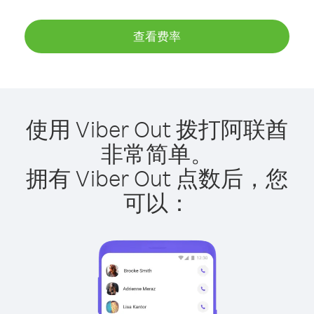
查看费率
使用 Viber Out 拨打阿联酋
非常简单。
拥有 Viber Out 点数后，您
可以：