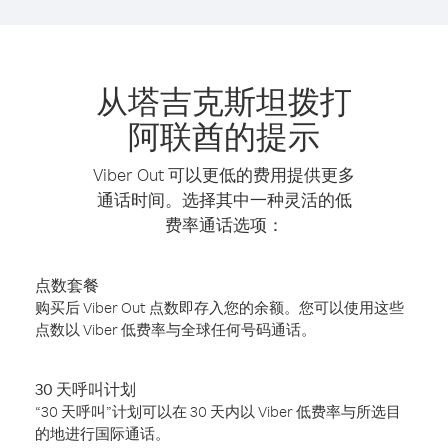
从塔吉克斯坦拨打
阿联酋的提示
Viber Out 可以更低的费用提供更多
通话时间。选择其中一种灵活的低
费率通话选项：
点数套餐
购买后 Viber Out 点数即存入您的余额。您可以使用这些
点数以 Viber 低费率与全球任何号码通话。
30 天呼叫计划
“30 天呼叫”计划可以在 30 天内以 Viber 低费率与所选目
的地进行国际通话。