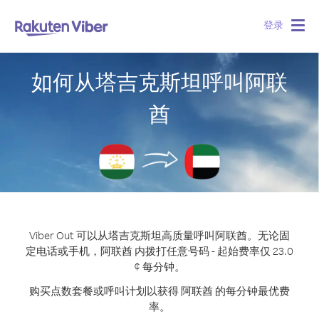
登录
Togg
navig
如何从塔吉克斯坦呼叫阿联
酋
Viber Out 可以从塔吉克斯坦高质量呼叫阿联酋。
无论固
定电话或手机，阿联酋 内拨打任意号码 - 起始费率仅 23.0
¢ 每分钟。
购买点数套餐或呼叫计划以获得 阿联酋 的每分钟最优费
率。