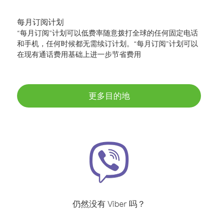
每月订阅计划
“每月订阅”计划可以低费率随意拨打全球的任何固定电话
和手机，任何时候都无需续订计划。“每月订阅”计划可以
在现有通话费用基础上进一步节省费用
更多目的地
仍然没有 Viber 吗？