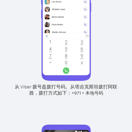
从 Viber 拨号盘拨打号码。
从塔吉克斯坦拨打阿联
酋，拨打方式如下：
+
+
971
本地号码