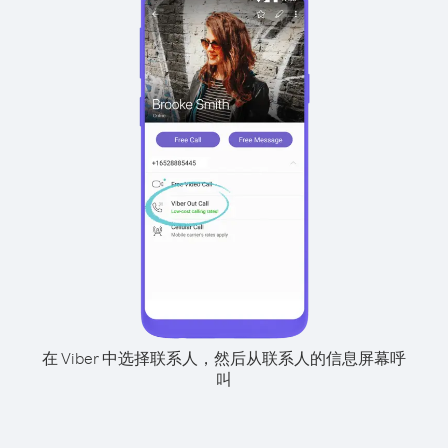
在 Viber 中选择联系人，然后从联系人的信息屏幕呼
叫