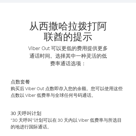
从西撒哈拉拨打阿
联酋的提示
Viber Out 可以更低的费用提供更多
通话时间。选择其中一种灵活的低
费率通话选项：
点数套餐
购买后 Viber Out 点数即存入您的余额。您可以使用这些
点数以 Viber 低费率与全球任何号码通话。
30 天呼叫计划
“30 天呼叫”计划可以在 30 天内以 Viber 低费率与所选目
的地进行国际通话。