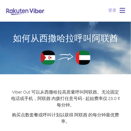
登录
Togg
navig
如何从西撒哈拉呼叫阿联酋
Viber Out 可以从西撒哈拉高质量呼叫阿联酋。
无论固定
电话或手机，阿联酋 内拨打任意号码 - 起始费率仅 23.0 ¢
每分钟。
购买点数套餐或呼叫计划以获得 阿联酋 的每分钟最优费
率。