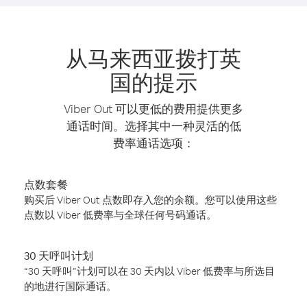
从马来西亚拨打英
国的提示
Viber Out 可以更低的费用提供更多
通话时间。选择其中一种灵活的低
费率通话选项：
点数套餐
购买后 Viber Out 点数即存入您的余额。您可以使用这些
点数以 Viber 低费率与全球任何号码通话。
30 天呼叫计划
“30 天呼叫”计划可以在 30 天内以 Viber 低费率与所选目
的地进行国际通话。