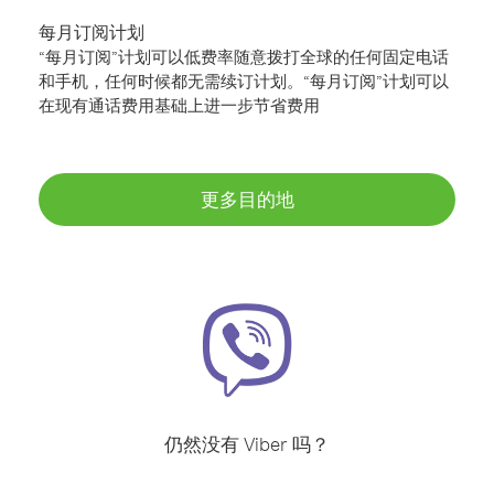
每月订阅计划
“每月订阅”计划可以低费率随意拨打全球的任何固定电话
和手机，任何时候都无需续订计划。“每月订阅”计划可以
在现有通话费用基础上进一步节省费用
更多目的地
仍然没有 Viber 吗？