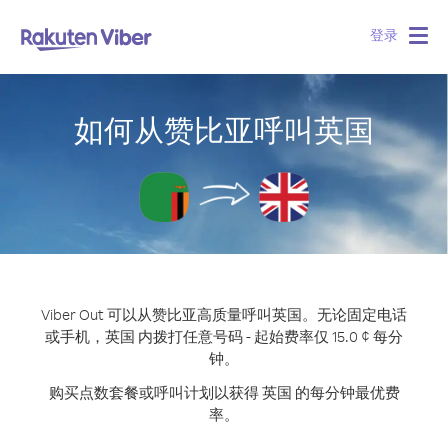
登录
Togg
navig
如何从赞比亚呼叫英国
Viber Out 可以从赞比亚高质量呼叫英国。
无论固定电话
或手机，英国 内拨打任意号码 - 起始费率仅 15.0 ¢ 每分
钟。
购买点数套餐或呼叫计划以获得 英国 的每分钟最优费
率。