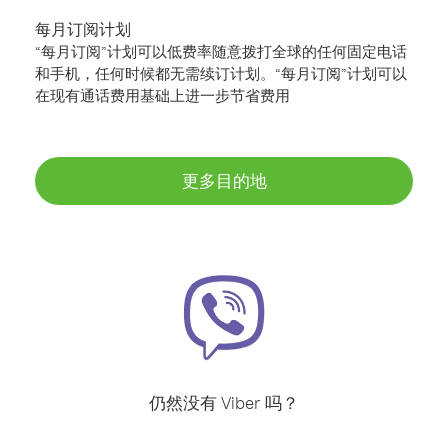
每月订阅计划
“每月订阅”计划可以低费率随意拨打全球的任何固定电话
和手机，任何时候都无需续订计划。“每月订阅”计划可以
在现有通话费用基础上进一步节省费用
更多目的地
仍然没有 Viber 吗？