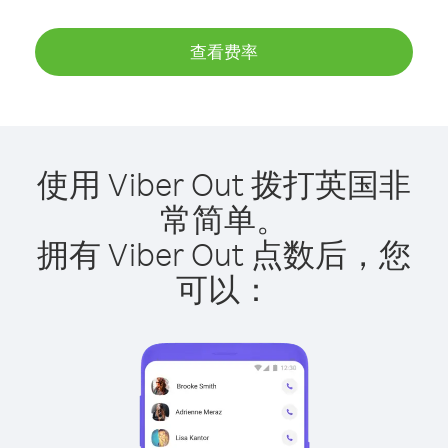
查看费率
使用 Viber Out 拨打英国非
常简单。
拥有 Viber Out 点数后，您
可以：