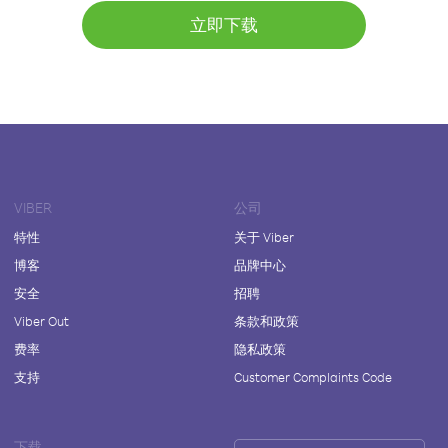
立即下载
VIBER
公司
特性
关于 Viber
博客
品牌中心
安全
招聘
Viber Out
条款和政策
费率
隐私政策
支持
Customer Complaints Code
下载