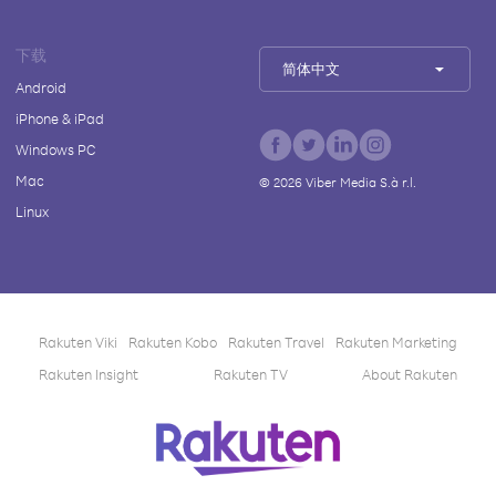
下载
简体中文
Android
iPhone & iPad
Windows PC
Mac
©
2026
Viber Media S.à r.l.
Linux
Rakuten Viki
Rakuten Kobo
Rakuten Travel
Rakuten Marketing
Rakuten Insight
Rakuten TV
About Rakuten