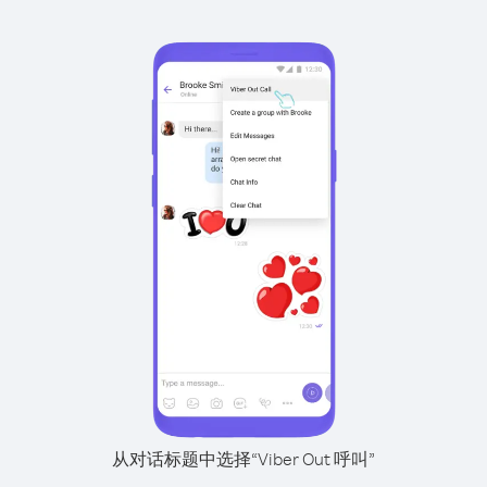
从对话标题中选择“Viber Out 呼叫”