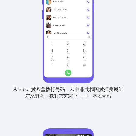
从 Viber 拨号盘拨打号码。
从中非共和国拨打美属维
尔京群岛，拨打方式如下：
+
+
1
本地号码