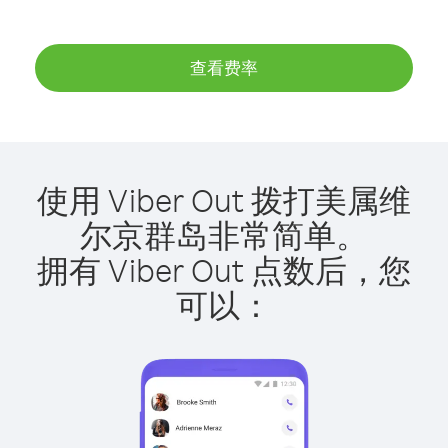
查看费率
使用 Viber Out 拨打美属维
尔京群岛非常简单。
拥有 Viber Out 点数后，您
可以：