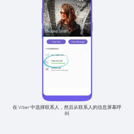
在 Viber 中选择联系人，然后从联系人的信息屏幕呼
叫