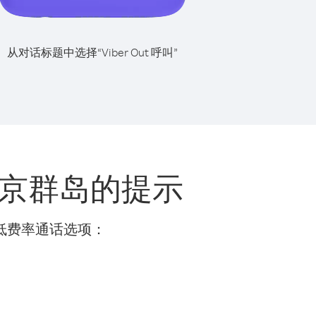
从对话标题中选择“Viber Out 呼叫”
京群岛的提示
的低费率通话选项：