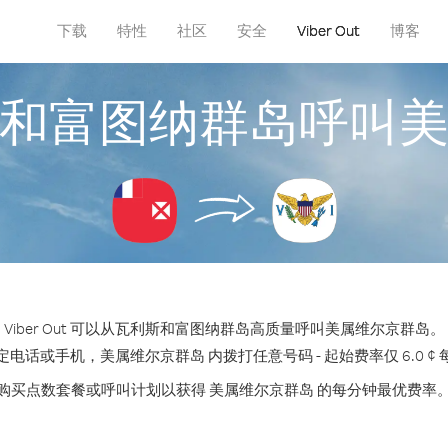
下载
特性
社区
安全
Viber Out
博客
和富图纳群岛呼叫
Viber Out 可以从瓦利斯和富图纳群岛高质量呼叫美属维尔京群岛。
电话或手机，美属维尔京群岛 内拨打任意号码 - 起始费率仅 6.0 ¢
购买点数套餐或呼叫计划以获得 美属维尔京群岛 的每分钟最优费率