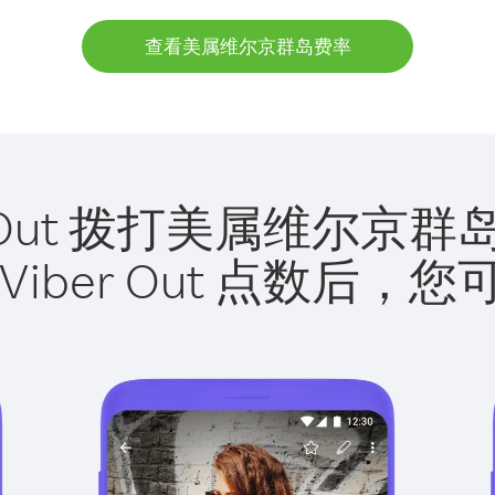
查看美属维尔京群岛费率
er Out 拨打美属维尔京
Viber Out 点数后，