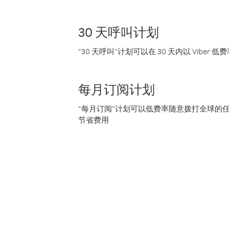
30 天呼叫计划
“30 天呼叫”计划可以在 30 天内以 Vibe
每月订阅计划
“每月订阅”计划可以低费率随意拨打全球的
节省费用