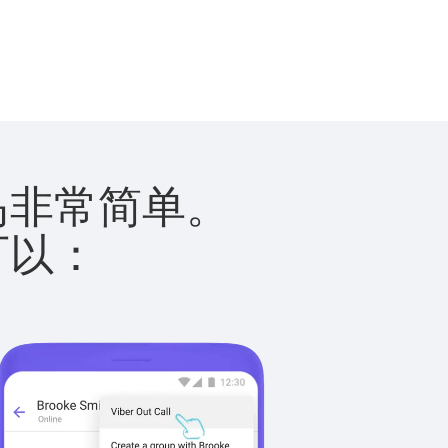
群岛非常简单。
您可以：