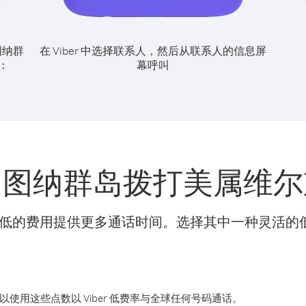
图纳群
在 Viber 中选择联系人，然后从联系人的信息屏
：
幕呼叫
富图纳群岛拨打美属维尔
t 可以更低的费用提供更多通话时间。选择其中一种灵活
您可以使用这些点数以 Viber 低费率与全球任何号码通话。