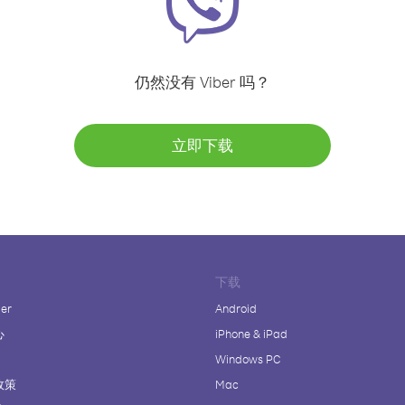
仍然没有 Viber 吗？
立即下载
下载
er
Android
心
iPhone & iPad
Windows PC
政策
Mac