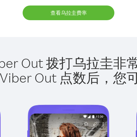
查看乌拉圭费率
iber Out 拨打乌拉圭
Viber Out 点数后，