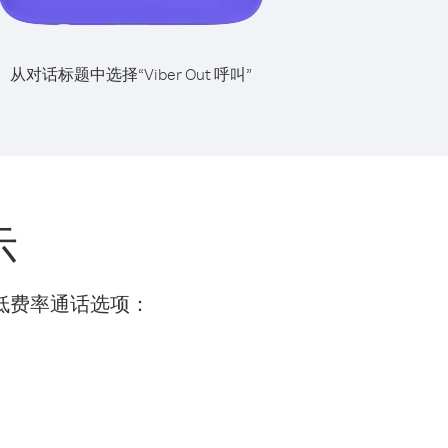
从对话标题中选择“Viber Out 呼叫”
示
的低费率通话选项：