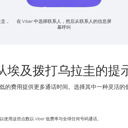
拉圭，
在 Viber 中选择联系人，然后从联系人的信息屏
幕呼叫
从埃及拨打乌拉圭的提
t 可以更低的费用提供更多通话时间。选择其中一种灵活
您可以使用这些点数以 Viber 低费率与全球任何号码通话。