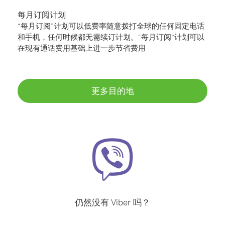
每月订阅计划
“每月订阅”计划可以低费率随意拨打全球的任何固定电话
和手机，任何时候都无需续订计划。“每月订阅”计划可以
在现有通话费用基础上进一步节省费用
更多目的地
仍然没有 Viber 吗？