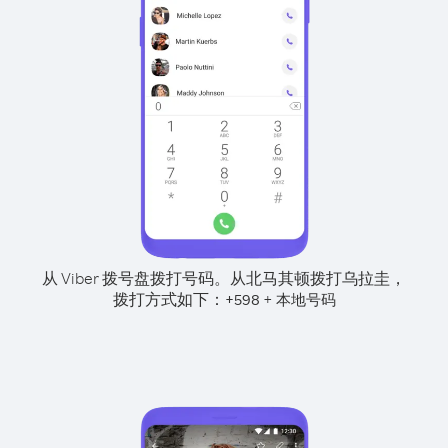
从 Viber 拨号盘拨打号码。
从北马其顿拨打乌拉圭，
拨打方式如下：
+
+
598
本地号码