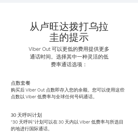
从卢旺达拨打乌拉
圭的提示
Viber Out 可以更低的费用提供更多
通话时间。选择其中一种灵活的低
费率通话选项：
点数套餐
购买后 Viber Out 点数即存入您的余额。您可以使用这些
点数以 Viber 低费率与全球任何号码通话。
30 天呼叫计划
“30 天呼叫”计划可以在 30 天内以 Viber 低费率与所选目
的地进行国际通话。