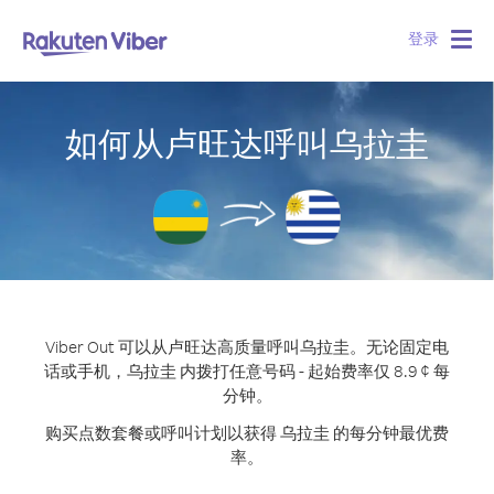
登录
Togg
navig
如何从卢旺达呼叫乌拉圭
Viber Out 可以从卢旺达高质量呼叫乌拉圭。
无论固定电
话或手机，乌拉圭 内拨打任意号码 - 起始费率仅 8.9 ¢ 每
分钟。
购买点数套餐或呼叫计划以获得 乌拉圭 的每分钟最优费
率。