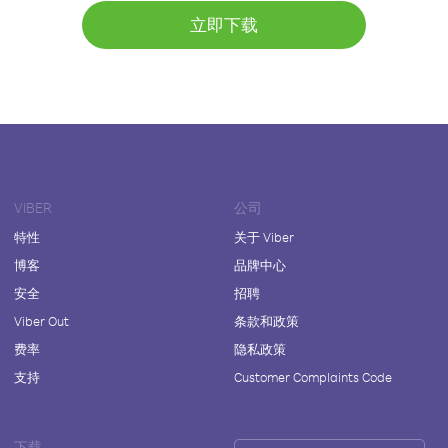
立即下载
VIBER
公司
特性
关于 Viber
博客
品牌中心
安全
招聘
Viber Out
条款和政策
费率
隐私政策
支持
Customer Complaints Code
下载