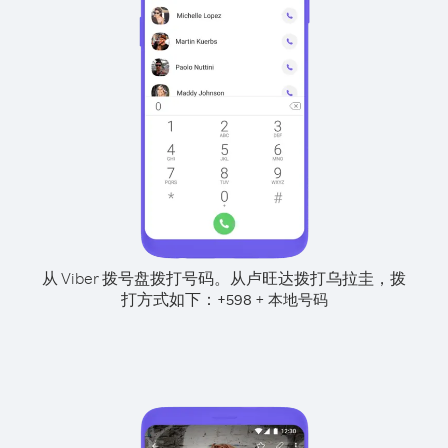
从 Viber 拨号盘拨打号码。
从卢旺达拨打乌拉圭，拨
打方式如下：
+
+
598
本地号码