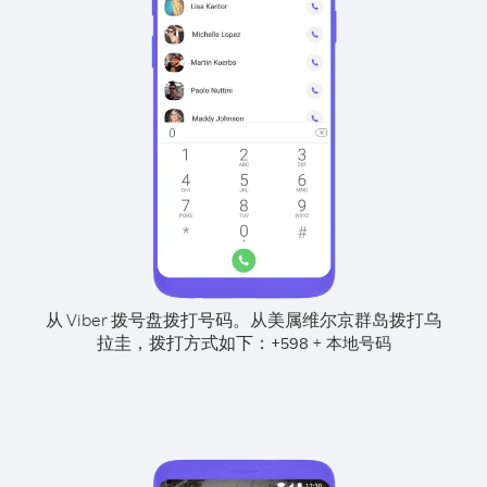
从 Viber 拨号盘拨打号码。
从美属维尔京群岛拨打乌
拉圭，拨打方式如下：
+
+
598
本地号码