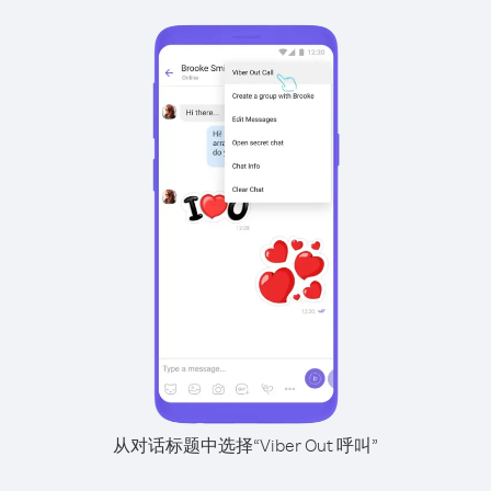
从对话标题中选择“Viber Out 呼叫”