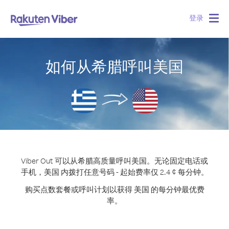
登录
Togg
navig
如何从希腊呼叫美国
Viber Out 可以从希腊高质量呼叫美国。
无论固定电话或
手机，美国 内拨打任意号码 - 起始费率仅 2.4 ¢ 每分钟。
购买点数套餐或呼叫计划以获得 美国 的每分钟最优费
率。