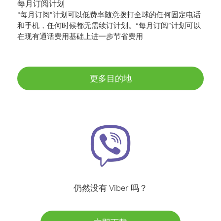
每月订阅计划
“每月订阅”计划可以低费率随意拨打全球的任何固定电话
和手机，任何时候都无需续订计划。“每月订阅”计划可以
在现有通话费用基础上进一步节省费用
更多目的地
仍然没有 Viber 吗？