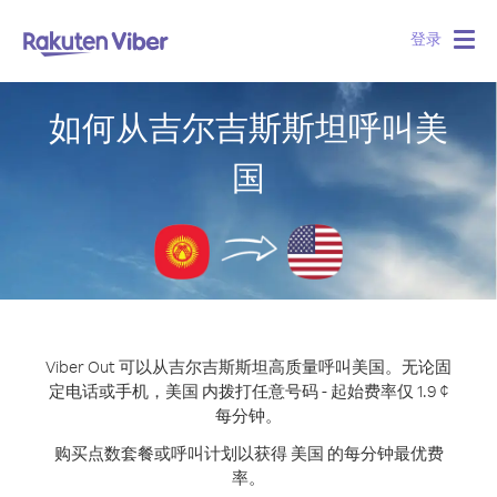
登录
Togg
navig
如何从吉尔吉斯斯坦呼叫美
国
Viber Out 可以从吉尔吉斯斯坦高质量呼叫美国。
无论固
定电话或手机，美国 内拨打任意号码 - 起始费率仅 1.9 ¢
每分钟。
购买点数套餐或呼叫计划以获得 美国 的每分钟最优费
率。