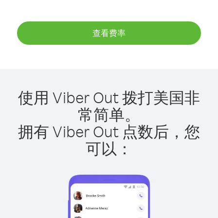
查看费率
使用 Viber Out 拨打美国非
常简单。
拥有 Viber Out 点数后，您
可以：