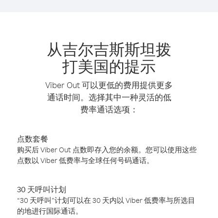
从吉尔吉斯斯坦拨
打美国的提示
Viber Out 可以更低的费用提供更多
通话时间。选择其中一种灵活的低
费率通话选项：
点数套餐
购买后 Viber Out 点数即存入您的余额。您可以使用这些
点数以 Viber 低费率与全球任何号码通话。
30 天呼叫计划
“30 天呼叫”计划可以在 30 天内以 Viber 低费率与所选目
的地进行国际通话。