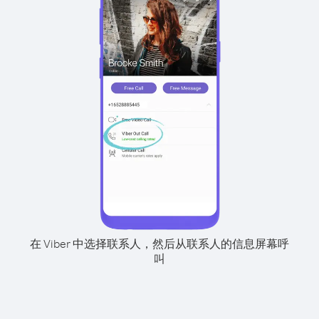
在 Viber 中选择联系人，然后从联系人的信息屏幕呼
叫