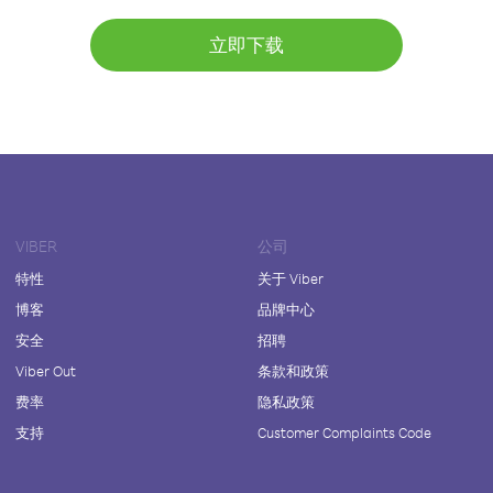
立即下载
VIBER
公司
特性
关于 Viber
博客
品牌中心
安全
招聘
Viber Out
条款和政策
费率
隐私政策
支持
Customer Complaints Code