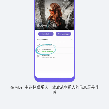
在 Viber 中选择联系人，然后从联系人的信息屏幕呼
叫