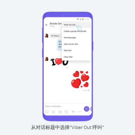
从对话标题中选择“Viber Out 呼叫”