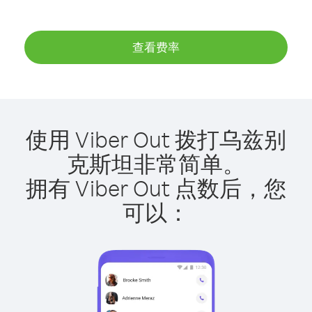
查看费率
使用 Viber Out 拨打乌兹别
克斯坦非常简单。
拥有 Viber Out 点数后，您
可以：