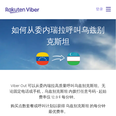
登录
Togg
navig
如何从委内瑞拉呼叫乌兹别
克斯坦
Viber Out 可以从委内瑞拉高质量呼叫乌兹别克斯坦。
无
论固定电话或手机，乌兹别克斯坦 内拨打任意号码 - 起始
费率仅 12.9 ¢ 每分钟。
购买点数套餐或呼叫计划以获得 乌兹别克斯坦 的每分钟
最优费率。