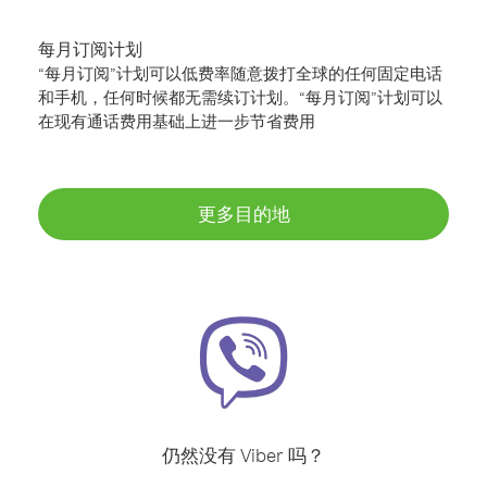
每月订阅计划
“每月订阅”计划可以低费率随意拨打全球的任何固定电话
和手机，任何时候都无需续订计划。“每月订阅”计划可以
在现有通话费用基础上进一步节省费用
更多目的地
仍然没有 Viber 吗？