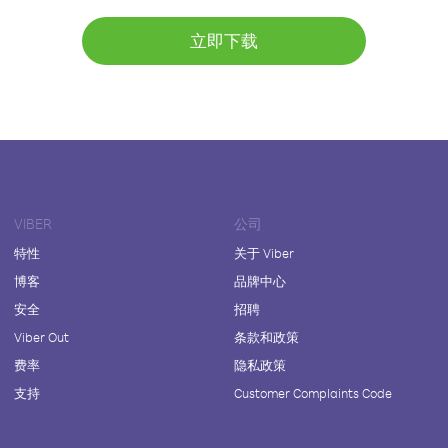
立即下载
VIBER
公司
特性
关于 Viber
博客
品牌中心
安全
招聘
Viber Out
条款和政策
费率
隐私政策
支持
Customer Complaints Code