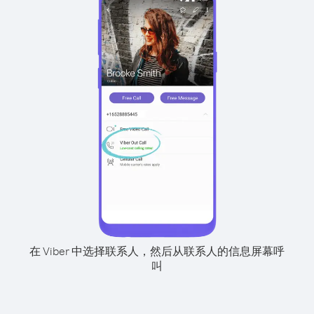
在 Viber 中选择联系人，然后从联系人的信息屏幕呼
叫