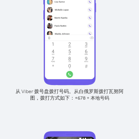
从 Viber 拨号盘拨打号码。
从白俄罗斯拨打瓦努阿
图，拨打方式如下：
+
+
678
本地号码