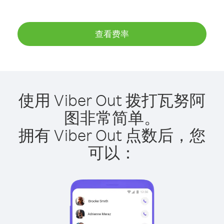
查看费率
使用 Viber Out 拨打瓦努阿
图非常简单。
拥有 Viber Out 点数后，您
可以：