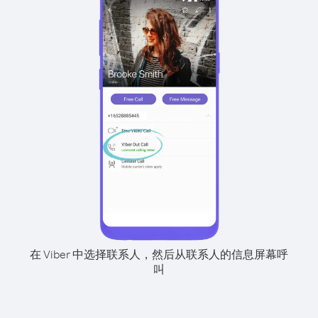
在 Viber 中选择联系人，然后从联系人的信息屏幕呼
叫