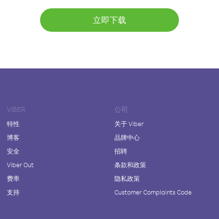
立即下载
VIBER
公司
特性
关于 Viber
博客
品牌中心
安全
招聘
Viber Out
条款和政策
费率
隐私政策
支持
Customer Complaints Code