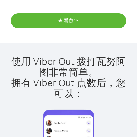
查看费率
使用 Viber Out 拨打瓦努阿
图非常简单。
拥有 Viber Out 点数后，您
可以：