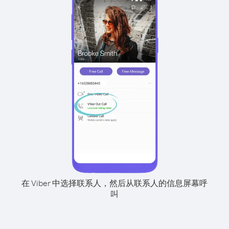
在 Viber 中选择联系人，然后从联系人的信息屏幕呼
叫