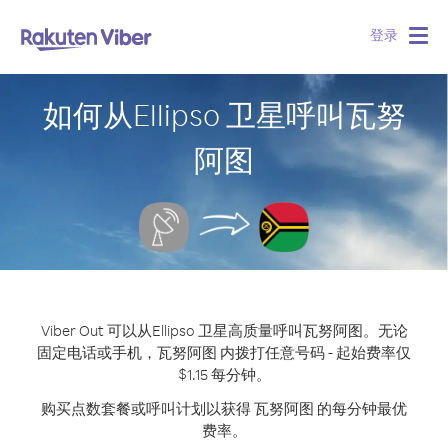
登录
Togg
navig
如何从Ellipso 卫星呼叫瓦努
阿图
Viber Out 可以从Ellipso 卫星高质量呼叫瓦努阿图。
无论
固定电话或手机，瓦努阿图 内拨打任意号码 - 起始费率仅
$1.15 每分钟。
购买点数套餐或呼叫计划以获得 瓦努阿图 的每分钟最优
费率。