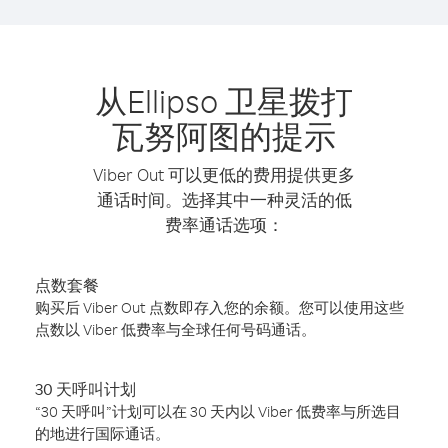
从Ellipso 卫星拨打
瓦努阿图的提示
Viber Out 可以更低的费用提供更多
通话时间。选择其中一种灵活的低
费率通话选项：
点数套餐
购买后 Viber Out 点数即存入您的余额。您可以使用这些
点数以 Viber 低费率与全球任何号码通话。
30 天呼叫计划
“30 天呼叫”计划可以在 30 天内以 Viber 低费率与所选目
的地进行国际通话。