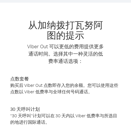
从加纳拨打瓦努阿
图的提示
Viber Out 可以更低的费用提供更多
通话时间。选择其中一种灵活的低
费率通话选项：
点数套餐
购买后 Viber Out 点数即存入您的余额。您可以使用这些
点数以 Viber 低费率与全球任何号码通话。
30 天呼叫计划
“30 天呼叫”计划可以在 30 天内以 Viber 低费率与所选目
的地进行国际通话。