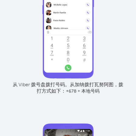
从 Viber 拨号盘拨打号码。
从加纳拨打瓦努阿图，拨
打方式如下：
+
+
678
本地号码