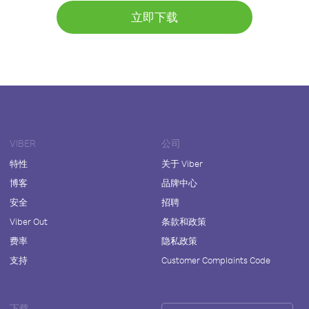
立即下载
VIBER
公司
特性
关于 Viber
博客
品牌中心
安全
招聘
Viber Out
条款和政策
费率
隐私政策
支持
Customer Complaints Code
下载