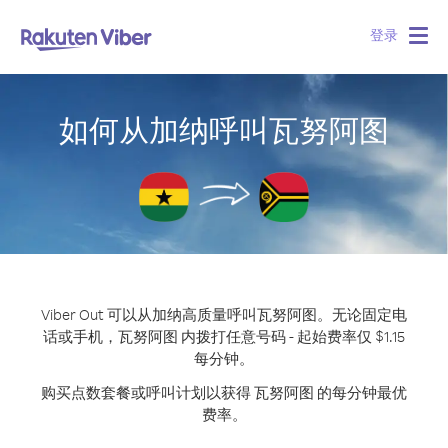
登录
Togg
navig
如何从加纳呼叫瓦努阿图
Viber Out 可以从加纳高质量呼叫瓦努阿图。
无论固定电
话或手机，瓦努阿图 内拨打任意号码 - 起始费率仅 $1.15
每分钟。
购买点数套餐或呼叫计划以获得 瓦努阿图 的每分钟最优
费率。