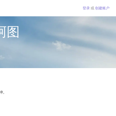
登录
或
创建账户
阿图
分钟。