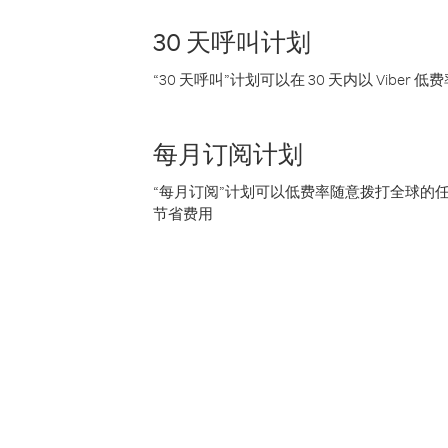
30 天呼叫计划
“30 天呼叫”计划可以在 30 天内以 Vibe
每月订阅计划
“每月订阅”计划可以低费率随意拨打全球的
节省费用