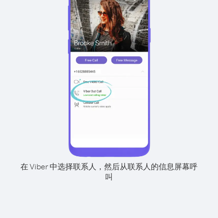
在 Viber 中选择联系人，然后从联系人的信息屏幕呼
叫