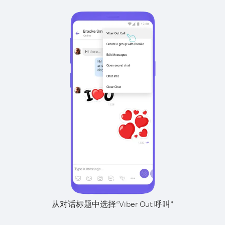
从对话标题中选择“Viber Out 呼叫”