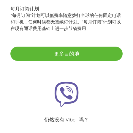
每月订阅计划
“每月订阅”计划可以低费率随意拨打全球的任何固定电话
和手机，任何时候都无需续订计划。“每月订阅”计划可以
在现有通话费用基础上进一步节省费用
更多目的地
仍然没有 Viber 吗？