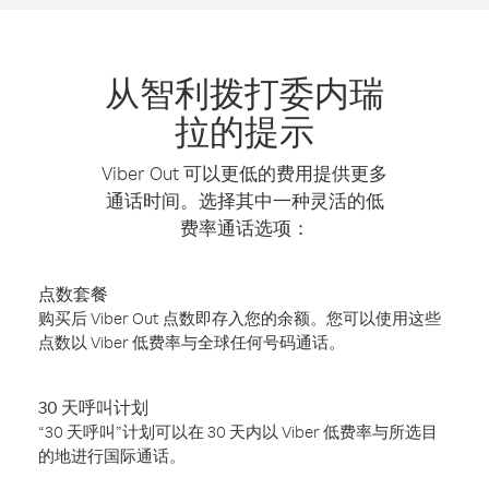
从智利拨打委内瑞
拉的提示
Viber Out 可以更低的费用提供更多
通话时间。选择其中一种灵活的低
费率通话选项：
点数套餐
购买后 Viber Out 点数即存入您的余额。您可以使用这些
点数以 Viber 低费率与全球任何号码通话。
30 天呼叫计划
“30 天呼叫”计划可以在 30 天内以 Viber 低费率与所选目
的地进行国际通话。