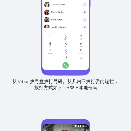
从 Viber 拨号盘拨打号码。
从几内亚拨打委内瑞拉，
拨打方式如下：
+
+
58
本地号码