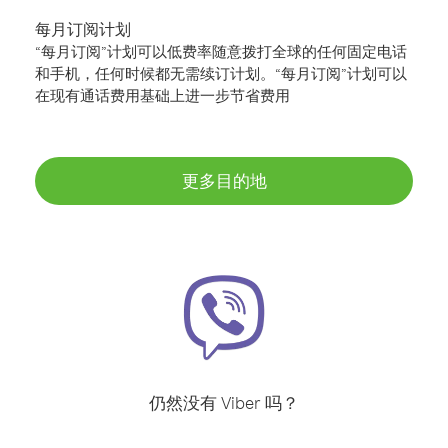
每月订阅计划
“每月订阅”计划可以低费率随意拨打全球的任何固定电话
和手机，任何时候都无需续订计划。“每月订阅”计划可以
在现有通话费用基础上进一步节省费用
更多目的地
仍然没有 Viber 吗？