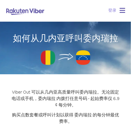
登录
Togg
navig
如何从几内亚呼叫委内瑞拉
Viber Out 可以从几内亚高质量呼叫委内瑞拉。
无论固定
电话或手机，委内瑞拉 内拨打任意号码 - 起始费率仅 6.9
¢ 每分钟。
购买点数套餐或呼叫计划以获得 委内瑞拉 的每分钟最优
费率。