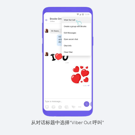
从对话标题中选择“Viber Out 呼叫”