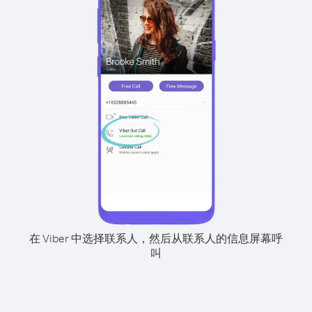
在 Viber 中选择联系人，然后从联系人的信息屏幕呼
叫