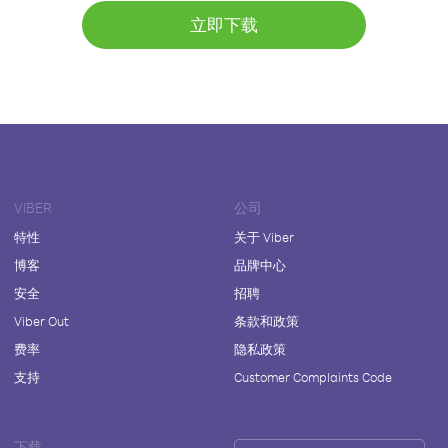
立即下载
VIBER
公司
特性
关于 Viber
博客
品牌中心
安全
招聘
Viber Out
条款和政策
费率
隐私政策
支持
Customer Complaints Code
下载