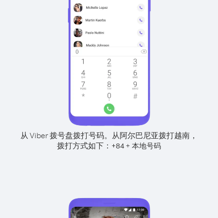
从 Viber 拨号盘拨打号码。
从阿尔巴尼亚拨打越南，
拨打方式如下：
+
+
84
本地号码