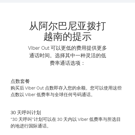
从阿尔巴尼亚拨打
越南的提示
Viber Out 可以更低的费用提供更多
通话时间。选择其中一种灵活的低
费率通话选项：
点数套餐
购买后 Viber Out 点数即存入您的余额。您可以使用这些
点数以 Viber 低费率与全球任何号码通话。
30 天呼叫计划
“30 天呼叫”计划可以在 30 天内以 Viber 低费率与所选目
的地进行国际通话。