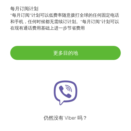
每月订阅计划
“每月订阅”计划可以低费率随意拨打全球的任何固定电话
和手机，任何时候都无需续订计划。“每月订阅”计划可以
在现有通话费用基础上进一步节省费用
更多目的地
仍然没有 Viber 吗？