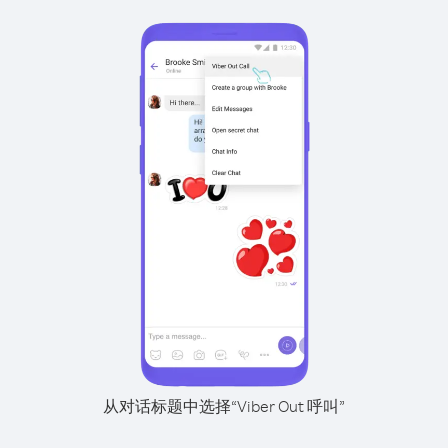
从对话标题中选择“Viber Out 呼叫”