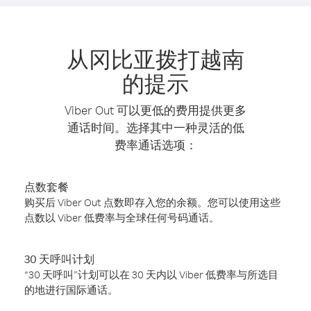
从冈比亚拨打越南
的提示
Viber Out 可以更低的费用提供更多
通话时间。选择其中一种灵活的低
费率通话选项：
点数套餐
购买后 Viber Out 点数即存入您的余额。您可以使用这些
点数以 Viber 低费率与全球任何号码通话。
30 天呼叫计划
“30 天呼叫”计划可以在 30 天内以 Viber 低费率与所选目
的地进行国际通话。