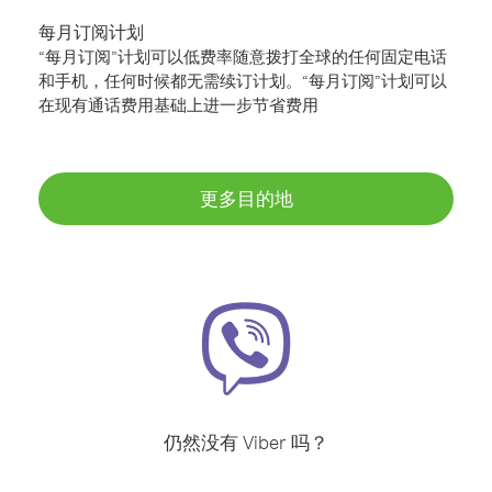
每月订阅计划
“每月订阅”计划可以低费率随意拨打全球的任何固定电话
和手机，任何时候都无需续订计划。“每月订阅”计划可以
在现有通话费用基础上进一步节省费用
更多目的地
仍然没有 Viber 吗？