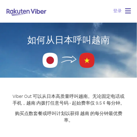
登录
Togg
navig
如何从日本呼叫越南
Viber Out 可以从日本高质量呼叫越南。
无论固定电话或
手机，越南 内拨打任意号码 - 起始费率仅 9.5 ¢ 每分钟。
购买点数套餐或呼叫计划以获得 越南 的每分钟最优费
率。