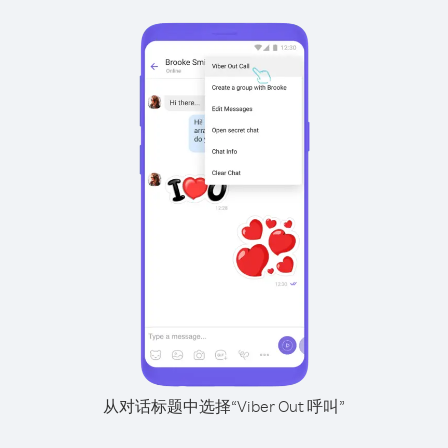
从对话标题中选择“Viber Out 呼叫”