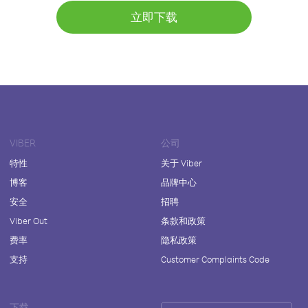
立即下载
VIBER
公司
特性
关于 Viber
博客
品牌中心
安全
招聘
Viber Out
条款和政策
费率
隐私政策
支持
Customer Complaints Code
下载