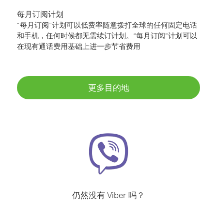
每月订阅计划
“每月订阅”计划可以低费率随意拨打全球的任何固定电话
和手机，任何时候都无需续订计划。“每月订阅”计划可以
在现有通话费用基础上进一步节省费用
更多目的地
仍然没有 Viber 吗？