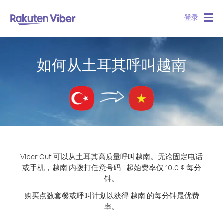
登录
Togg
navig
如何从土耳其呼叫越南
Viber Out 可以从土耳其高质量呼叫越南。
无论固定电话
或手机，越南 内拨打任意号码 - 起始费率仅 10.0 ¢ 每分
钟。
购买点数套餐或呼叫计划以获得 越南 的每分钟最优费
率。