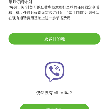
每月订阅计划
“每月订阅”计划可以低费率随意拨打全球的任何固定电话
和手机，任何时候都无需续订计划。“每月订阅”计划可以
在现有通话费用基础上进一步节省费用
更多目的地
仍然没有 Viber 吗？