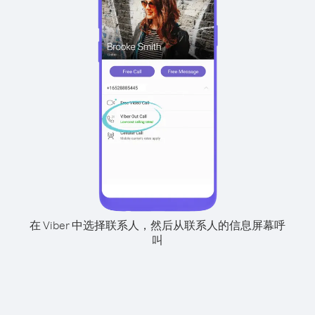
在 Viber 中选择联系人，然后从联系人的信息屏幕呼
叫