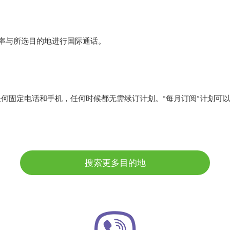
r 低费率与所选目的地进行国际通话。
任何固定电话和手机，任何时候都无需续订计划。“每月订阅”计划可
搜索更多目的地