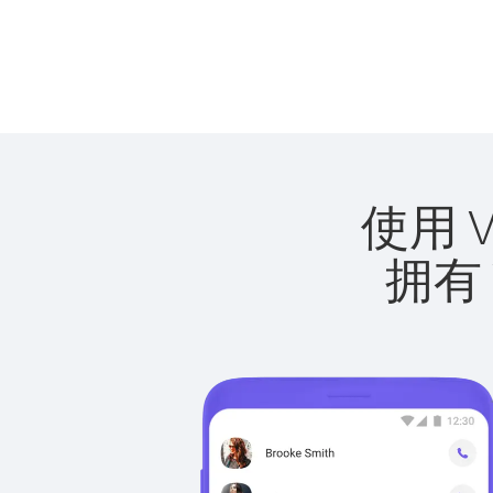
使用 
拥有 