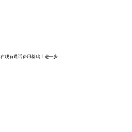
以在现有通话费用基础上进一步