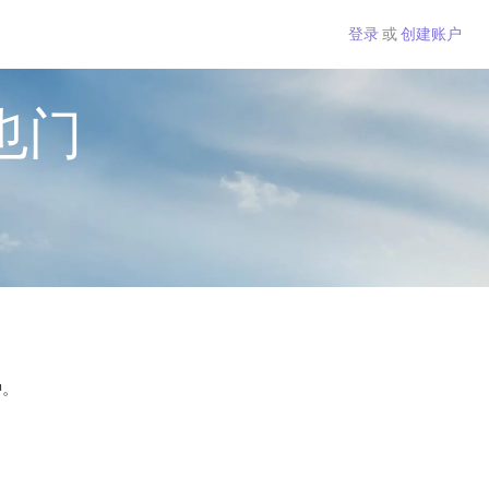
登录
或
创建账户
也门
钟。