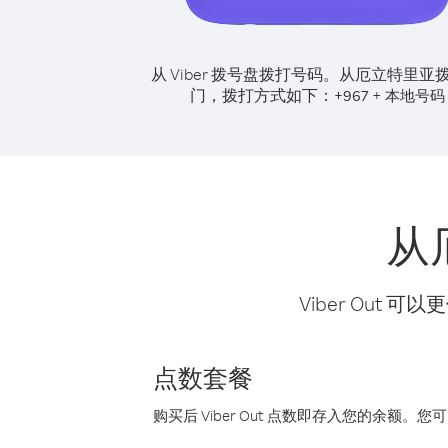
从 Viber 拨号盘拨打号码。
从厄立特里亚
门，拨打方式如下：
+
+
967
本地号码
从
Viber Ou
点数套餐
购买后 Viber Out 点数即存入您的余额。