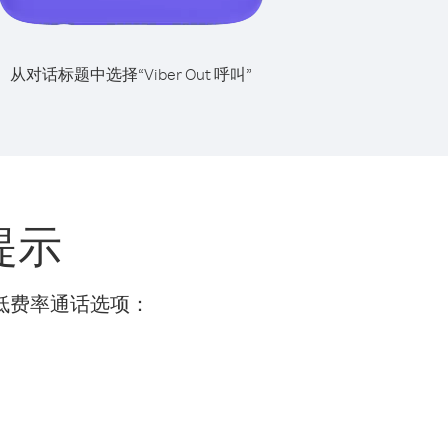
从对话标题中选择“Viber Out 呼叫”
提示
的低费率通话选项：