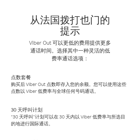
从法国拨打也门的
提示
Viber Out 可以更低的费用提供更多
通话时间。选择其中一种灵活的低
费率通话选项：
点数套餐
购买后 Viber Out 点数即存入您的余额。您可以使用这些
点数以 Viber 低费率与全球任何号码通话。
30 天呼叫计划
“30 天呼叫”计划可以在 30 天内以 Viber 低费率与所选目
的地进行国际通话。