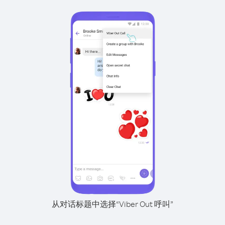
从对话标题中选择“Viber Out 呼叫”