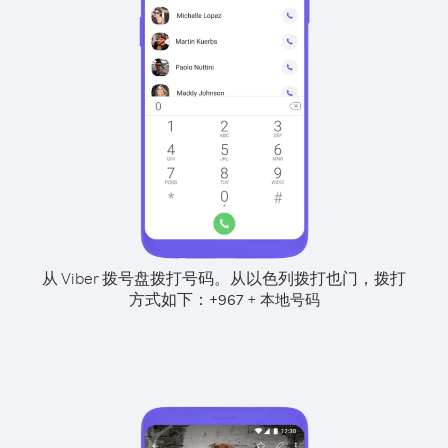
从 Viber 拨号盘拨打号码。
从以色列拨打也门，拨打
方式如下：
+
+
967
本地号码