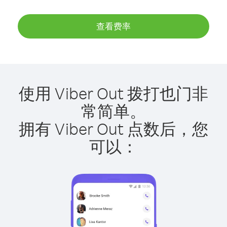
查看费率
使用 Viber Out 拨打也门非
常简单。
拥有 Viber Out 点数后，您
可以：