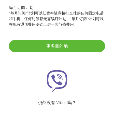
每月订阅计划
“每月订阅”计划可以低费率随意拨打全球的任何固定电话
和手机，任何时候都无需续订计划。“每月订阅”计划可以
在现有通话费用基础上进一步节省费用
更多目的地
仍然没有 Viber 吗？