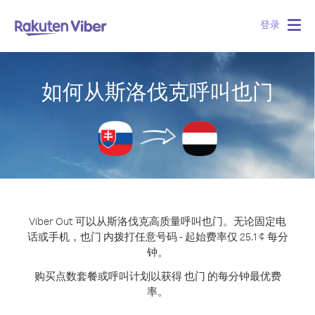
登录
Togg
navig
如何从斯洛伐克呼叫也门
Viber Out 可以从斯洛伐克高质量呼叫也门。
无论固定电
话或手机，也门 内拨打任意号码 - 起始费率仅 25.1 ¢ 每分
钟。
购买点数套餐或呼叫计划以获得 也门 的每分钟最优费
率。