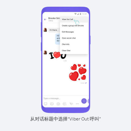
从对话标题中选择“Viber Out 呼叫”