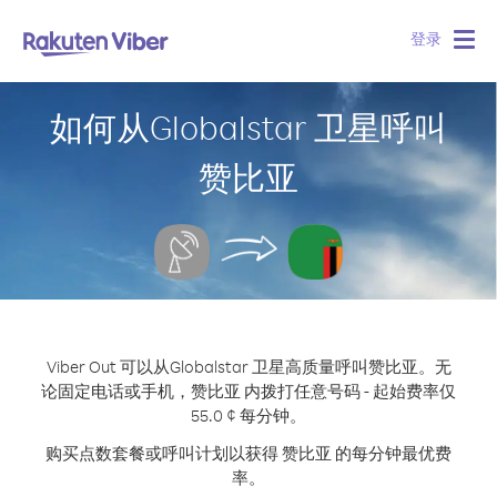
登录
Togg
navig
如何从Globalstar 卫星呼叫
赞比亚
Viber Out 可以从Globalstar 卫星高质量呼叫赞比亚。
无
论固定电话或手机，赞比亚 内拨打任意号码 - 起始费率仅
55.0 ¢ 每分钟。
购买点数套餐或呼叫计划以获得 赞比亚 的每分钟最优费
率。