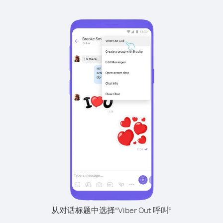
从对话标题中选择“Viber Out 呼叫”