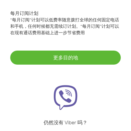
每月订阅计划
“每月订阅”计划可以低费率随意拨打全球的任何固定电话
和手机，任何时候都无需续订计划。“每月订阅”计划可以
在现有通话费用基础上进一步节省费用
更多目的地
仍然没有 Viber 吗？