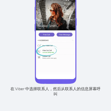
在 Viber 中选择联系人，然后从联系人的信息屏幕呼
叫