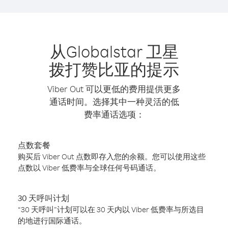
从Globalstar 卫星
拨打赞比亚的提示
Viber Out 可以更低的费用提供更多
通话时间。选择其中一种灵活的低
费率通话选项：
点数套餐
购买后 Viber Out 点数即存入您的余额。您可以使用这些
点数以 Viber 低费率与全球任何号码通话。
30 天呼叫计划
“30 天呼叫”计划可以在 30 天内以 Viber 低费率与所选目
的地进行国际通话。