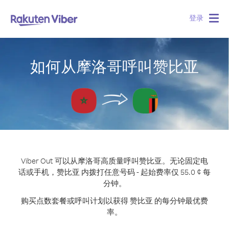
登录
Togg
navig
如何从摩洛哥呼叫赞比亚
Viber Out 可以从摩洛哥高质量呼叫赞比亚。
无论固定电
话或手机，赞比亚 内拨打任意号码 - 起始费率仅 55.0 ¢ 每
分钟。
购买点数套餐或呼叫计划以获得 赞比亚 的每分钟最优费
率。