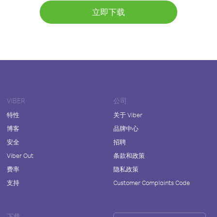
立即下载
VIBER
公司
特性
关于 Viber
博客
品牌中心
安全
招聘
Viber Out
条款和政策
费率
隐私政策
支持
Customer Complaints Code
下载