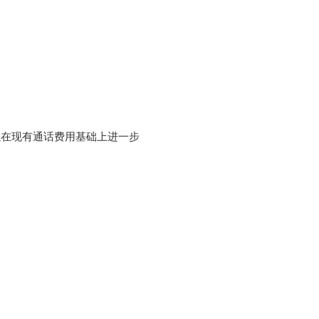
以在现有通话费用基础上进一步