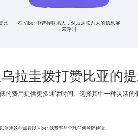
赞比
在 Viber 中选择联系人，然后从联系人的信息屏
幕呼叫
从乌拉圭拨打赞比亚的提
t 可以更低的费用提供更多通话时间。选择其中一种灵活
您可以使用这些点数以 Viber 低费率与全球任何号码通话。