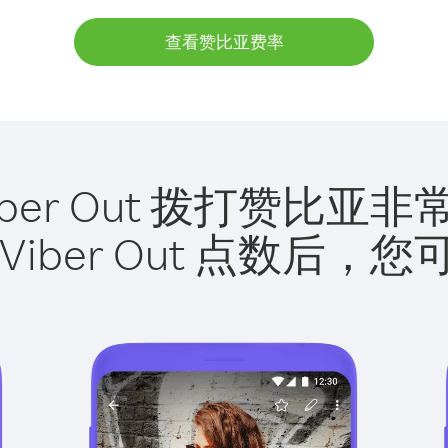
查看赞比亚费率
iber Out 拨打赞比亚
Viber Out 点数后，