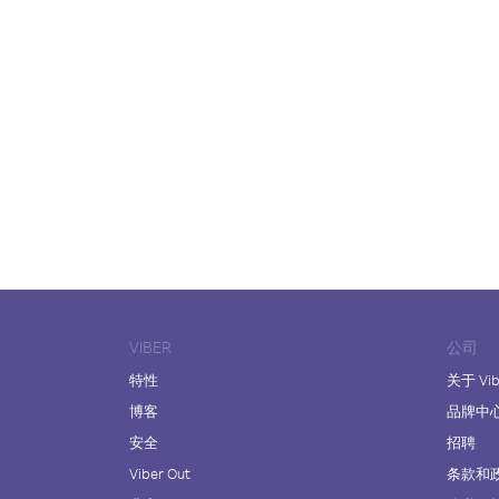
VIBER
公司
特性
关于 Vib
博客
品牌中
安全
招聘
Viber Out
条款和