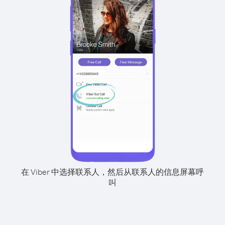
在 Viber 中选择联系人，然后从联系人的信息屏幕呼
叫