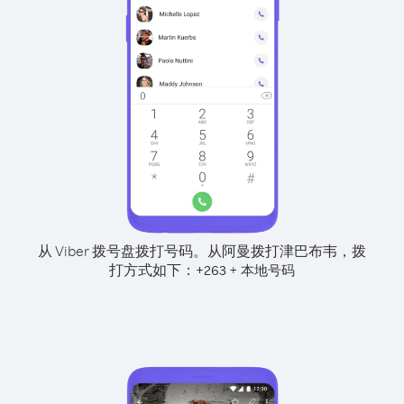
从 Viber 拨号盘拨打号码。
从阿曼拨打津巴布韦，拨
打方式如下：
+
+
263
本地号码