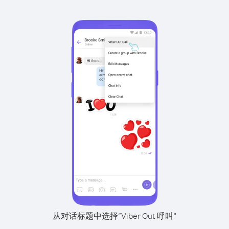
从对话标题中选择“Viber Out 呼叫”