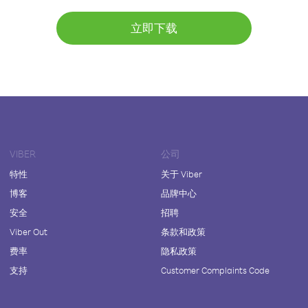
立即下载
VIBER
公司
特性
关于 Viber
博客
品牌中心
安全
招聘
Viber Out
条款和政策
费率
隐私政策
支持
Customer Complaints Code