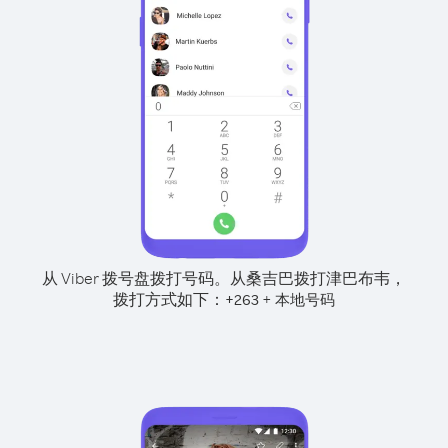
从 Viber 拨号盘拨打号码。
从桑吉巴拨打津巴布韦，
拨打方式如下：
+
+
263
本地号码