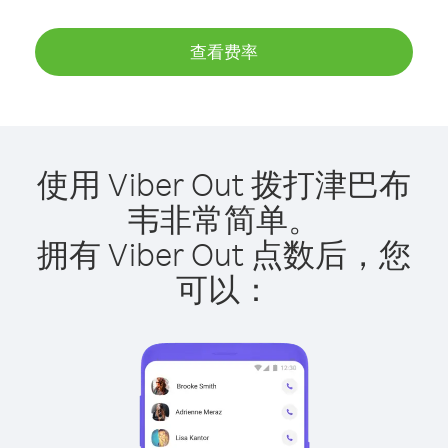
查看费率
使用 Viber Out 拨打津巴布
韦非常简单。
拥有 Viber Out 点数后，您
可以：