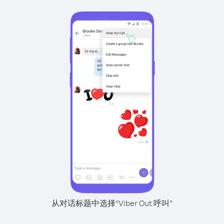
从对话标题中选择“Viber Out 呼叫”