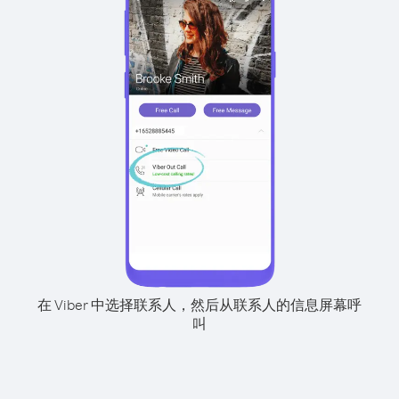
在 Viber 中选择联系人，然后从联系人的信息屏幕呼
叫